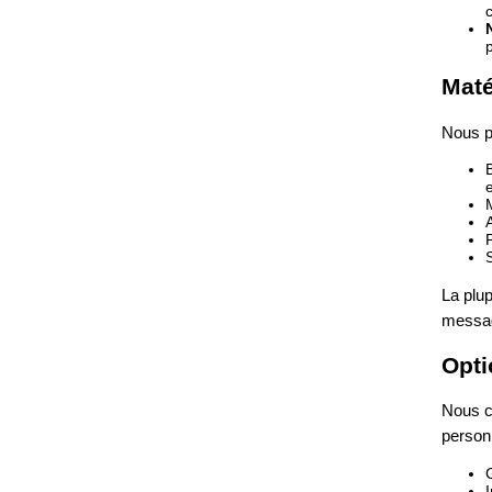
c
Maté
Nous pr
La plu
messag
Opti
Nous c
person