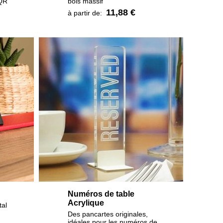
 QR
bois massif
11,88 €
à partir de:
Numéros de table
Acrylique
tal
Des pancartes originales,
idéales pour les numéros de