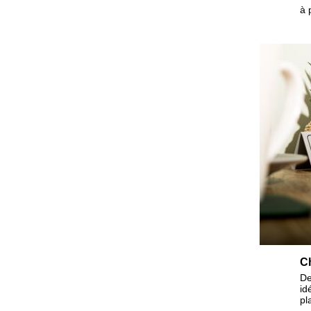
à 
Ch
De
id
pl