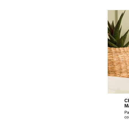
Ch
Ma
Pa
co