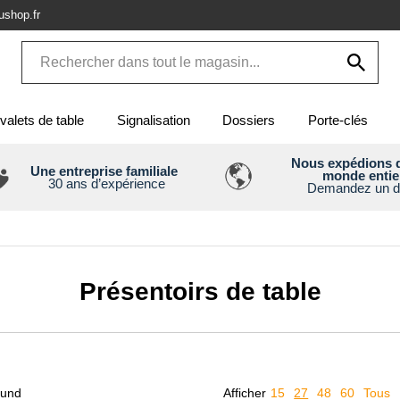
shop.fr
valets de table
Signalisation
Dossiers
Porte-clés
Nous expédions d
Une entreprise familiale
monde entie
30 ans d’expérience
Demandez un d
Présentoirs de table
ound
Afficher
15
27
48
60
Tous