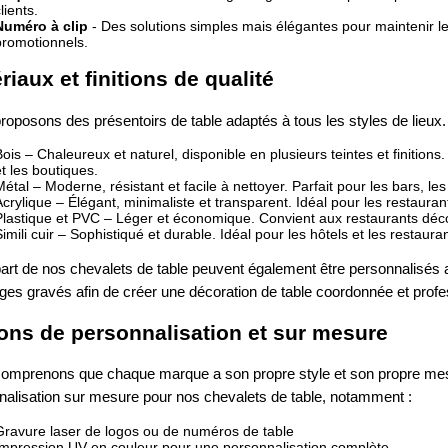
lients.
Numéro à clip
- Des solutions simples mais élégantes pour maintenir le
promotionnels.
riaux et finitions de qualité
oposons des présentoirs de table adaptés à tous les styles de lieux.
Bois – Chaleureux et naturel, disponible en plusieurs teintes et finition
et les boutiques.
Métal – Moderne, résistant et facile à nettoyer. Parfait pour les bars, le
Acrylique – Élégant, minimaliste et transparent. Idéal pour les restaura
Plastique et PVC – Léger et économique. Convient aux restaurants déco
Simili cuir – Sophistiqué et durable. Idéal pour les hôtels et les restau
part de nos chevalets de table peuvent également être personnalisés 
es gravés afin de créer une décoration de table coordonnée et profe
ons de personnalisation et sur mesure
omprenons que chaque marque a son propre style et son propre me
nalisation sur mesure pour nos chevalets de table, notamment :
Gravure laser de logos ou de numéros de table
Impression UV en couleur pour une personnalisation complète