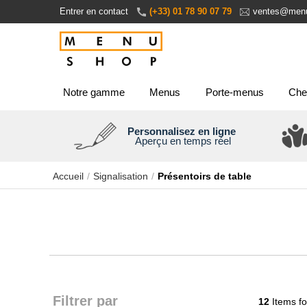
Aller
Entrer en contact
(+33) 01 78 90 07 79
ventes@menu
au
contenu
Notre gamme
Menus
Porte-menus
Che
Personnalisez en ligne
Aperçu en temps réel
Accueil
Signalisation
Présentoirs de table
Filtrer par
12
Items f