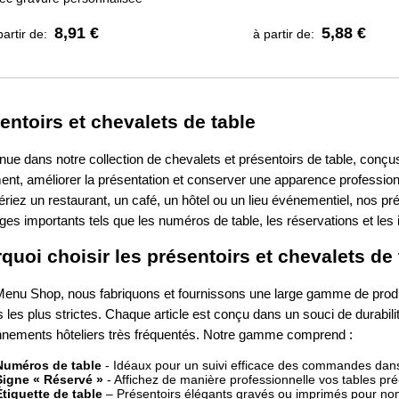
8,91 €
5,88 €
partir de:
à partir de:
entoirs et chevalets de table
nue dans notre collection de chevalets et présentoirs de table, conç
ent, améliorer la présentation et conserver une apparence professionn
riez un restaurant, un café, un hôtel ou un lieu événementiel, nos prés
s importants tels que les numéros de table, les réservations et les 
quoi choisir les présentoirs et chevalets d
enu Shop, nous fabriquons et fournissons une large gamme de produit
les plus strictes. Chaque article est conçu dans un souci de durabilité
nnements hôteliers très fréquentés. Notre gamme comprend :
Numéros de table
- Idéaux pour un suivi efficace des commandes dans 
Signe « Réservé »
- Affichez de manière professionnelle vos tables pr
Étiquette de table
– Présentoirs élégants gravés ou imprimés pour nom