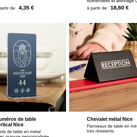
numérotées et affichage
4,35 €
18,60 €
partir de:
à partir de:
uméros de table
Chevalet métal Nice
rtical Nice
Panneaux de table en mé
très résistants
eds de table en métal
ec gravure personnalisée