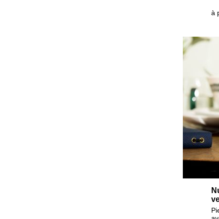
à 
N
ve
Pi
av