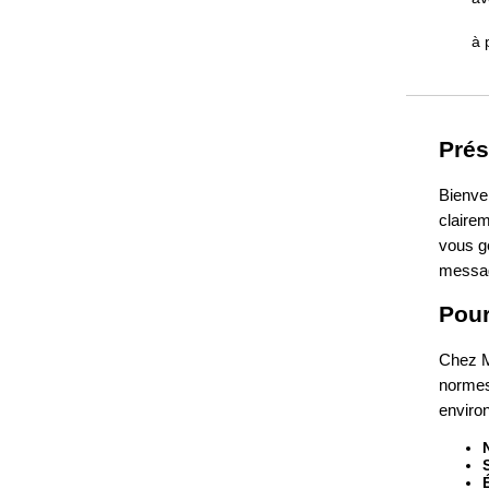
à 
Prés
Bienve
clairem
vous gé
message
Pour
Chez M
normes 
enviro