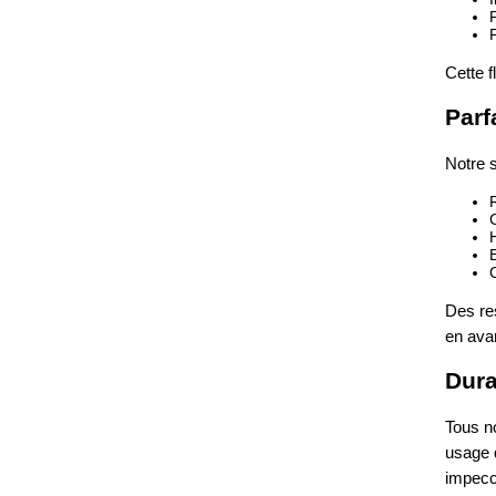
Cette f
Parf
Notre s
Des res
en ava
Durab
Tous no
usage q
impecc