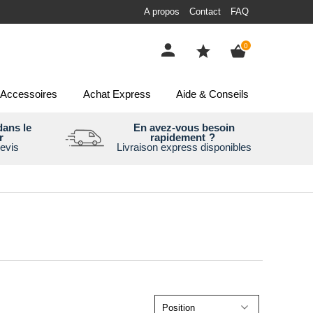
A propos
Contact
FAQ
items
0
Accessoires
Achat Express
Aide & Conseils
ans le
En avez-vous besoin
r
rapidement
?
evis
Livraison express disponibles