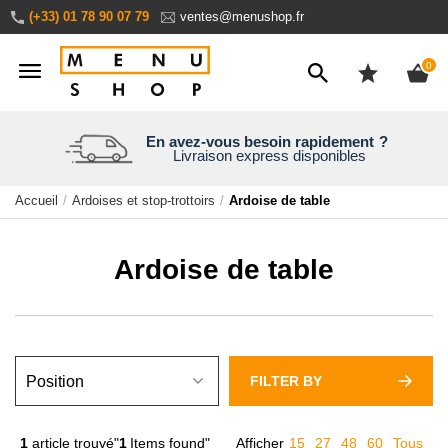
Aller
(+33) 01 78 90 07 79
ventes@menushop.fr
au
contenu
ite
0
Nous expédions dans le monde entier
En avez-vous besoin rapidement
Une entreprise familiale
Personnalisez en ligne
?
Livraison express disponibles
Aperçu en temps réel
30 ans d’expérience
Demandez un devis
Accueil
Ardoises et stop-trottoirs
Ardoise de table
Ardoise de table
FILTER BY
1
article trouvé"
1
Items found"
Afficher
15
27
48
60
Tous