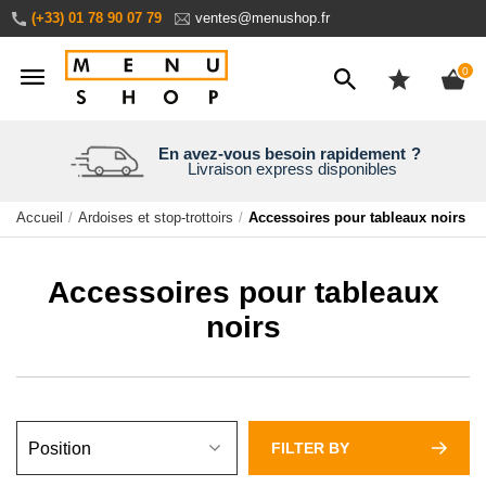
Aller
(+33) 01 78 90 07 79
ventes@menushop.fr
au
contenu
ite
0
Nous expédions dans le monde entier
En avez-vous besoin rapidement
Une entreprise familiale
Personnalisez en ligne
?
Livraison express disponibles
Aperçu en temps réel
30 ans d’expérience
Demandez un devis
Accueil
Ardoises et stop-trottoirs
Accessoires pour tableaux noirs
Accessoires pour tableaux
noirs
FILTER BY