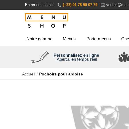
Aller
Entrer en contact
(+33) 01 78 90 07 79
ventes@menu
au
contenu
Notre gamme
Menus
Porte-menus
Che
Personnalisez en ligne
Aperçu en temps réel
Accueil
Pochoirs pour ardoise
Passer
à
la
fin
de
la
galerie
d’images