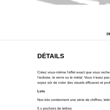
Passer
au
début
de
la
D
Galerie
d’images
DÉTAILS
Créez vous-même l'effet exact que vous recherch
l'ardoise, le verre ou le métal. Vous n'avez pas
soyez sûr de créer des visuels efficaces et pr
Lots
Nos lots contiennent une série de chiffres, lett
5 x pochoirs de lettres