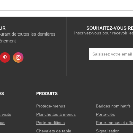
UR
SOUHAITEZ-VOUS R
Inscrivez-vous pour recevoir le
rant de toutes les dernières
vénement
Inscription
à
notre
newsletter
:
ES
PRODUITS
Protège-menus
Badges nominatifs
visite
Planchettes à menus
Porte-clés
ous
Porte-additions
Porte-menus et aff
Chevalets de table
Signalisation