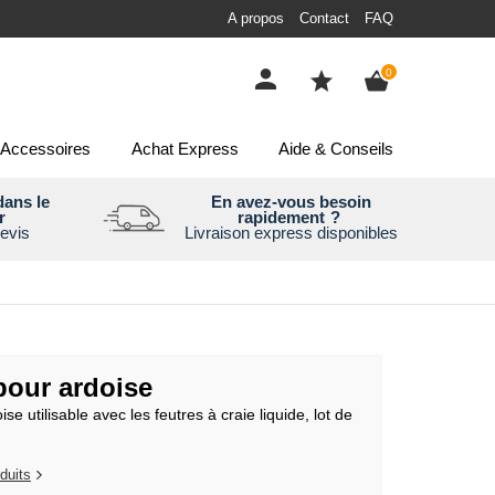
A propos
Contact
FAQ
items
0
Accessoires
Achat Express
Aide & Conseils
ans le
En avez-vous besoin
r
rapidement
?
evis
Livraison express disponibles
pour ardoise
se utilisable avec les feutres à craie liquide, lot de
duits