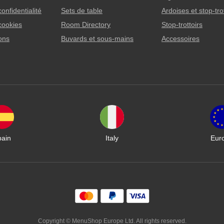
confidentialité
Sets de table
Ardoises et stop-tro
cookies
Room Directory
Stop-trottoirs
lons
Buvards et sous-mains
Accessoires
pain
Italy
Eur
Copyright © MenuShop Europe Ltd. All rights reserved.