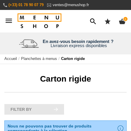
Aller
(+33) 01 78 90 07 79
ventes@menushop.fr
au
contenu
ite
0
Nous expédions dans le monde entier
En avez-vous besoin rapidement
Une entreprise familiale
Personnalisez en ligne
?
Livraison express disponibles
Aperçu en temps réel
30 ans d’expérience
Demandez un devis
Accueil
Planchettes à menus
Carton rigide
Carton rigide
FILTER BY
Nous ne pouvons pas trouver de produits
correspondants à la sélection.