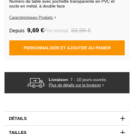
Numéro de table avec pochette transparente en PVC et
de
socle en métal, à double face
la
Galerie
d’images
Caractéristiques Produits
9,69 €
33,98 €
Depuis
Prix normal
PERSONNALISER ET AJOUTER AU PANIER
Livraison
: 7 - 10 jours ouvrés.
Plus de détails sur la livraison
DÉTAILS
TAILLES