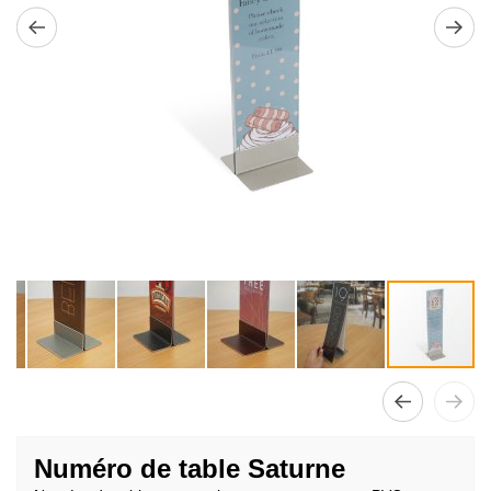
Passer
au
Numéro de table Saturne
début