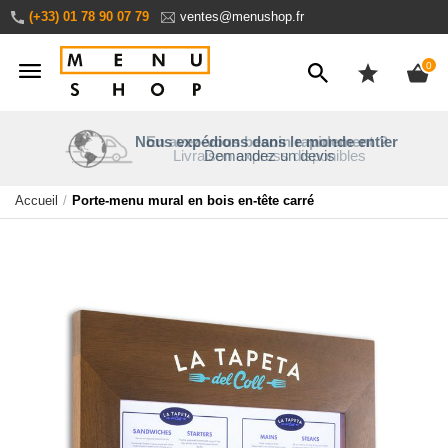
Aller
(+33) 01 78 90 07 79
ventes@menushop.fr
au
contenu
ite
0
Nous expédions dans le monde entier
En avez-vous besoin rapidement
Une entreprise familiale
Personnalisez en ligne
?
Livraison express disponibles
Aperçu en temps réel
30 ans d’expérience
Demandez un devis
Accueil
Porte-menu mural en bois en-tête carré
Passer
à
la
fin
de
la
galerie
d’images