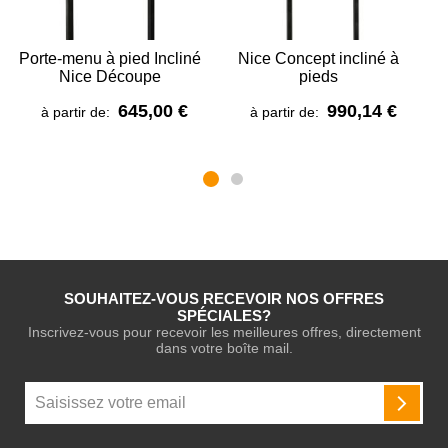
Porte-menu à pied Incliné
Nice Concept incliné à
Nice Découpe
pieds
645,00 €
990,14 €
à partir de:
à partir de:
SOUHAITEZ-VOUS RECEVOIR NOS OFFRES
SPÉCIALES?
Inscrivez-vous pour recevoir les meilleures offres, directement
dans votre boîte mail.
Inscription
à
INSCR
notre
newsletter