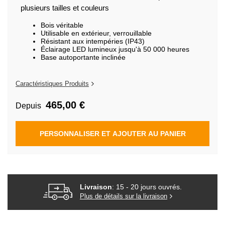
Galerie
plusieurs tailles et couleurs
d’images
Bois véritable
Utilisable en extérieur, verrouillable
Résistant aux intempéries (IP43)
Éclairage LED lumineux jusqu'à 50 000 heures
Base autoportante inclinée
Caractéristiques Produits
465,00 €
Depuis
PERSONNALISER ET AJOUTER AU PANIER
Livraison
: 15 - 20 jours ouvrés.
Plus de détails sur la livraison