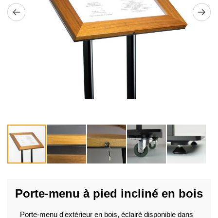
Passer
au
Porte-menu à pied incliné en bois
début
de
la
Porte-menu d'extérieur en bois, éclairé disponible dans