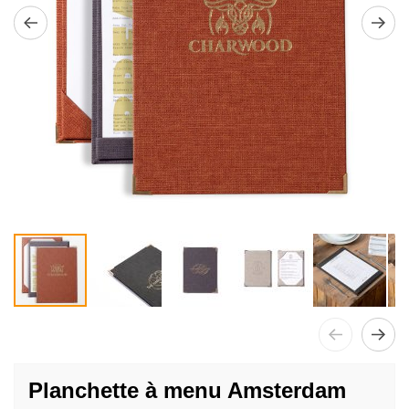
Passer
au
Planchette à menu Amsterdam
début