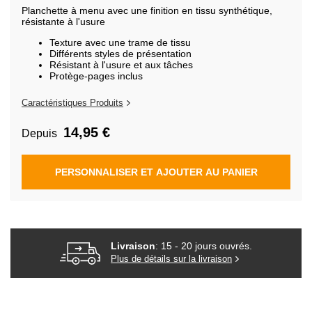
de
Planchette à menu avec une finition en tissu synthétique,
la
résistante à l'usure
Galerie
d’images
Texture avec une trame de tissu
Différents styles de présentation
Résistant à l'usure et aux tâches
Protège-pages inclus
Caractéristiques Produits
14,95 €
Depuis
PERSONNALISER ET AJOUTER AU PANIER
Livraison
: 15 - 20 jours ouvrés.
Plus de détails sur la livraison