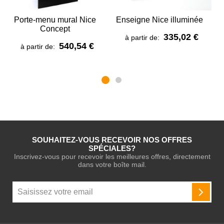
Porte-menu mural Nice
Enseigne Nice illuminée
C
Concept
335,02 €
à partir de:
540,54 €
à partir de:
SOUHAITEZ-VOUS RECEVOIR NOS OFFRES
SPÉCIALES?
Inscrivez-vous pour recevoir les meilleures offres, directement
dans votre boîte mail.
Inscription
à
INSCR
notre
newsletter
: