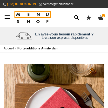
Aller
(+33) 01 78 90 07 79
ventes@menushop.fr
au
contenu
ite
0
Nous expédions dans le monde entier
En avez-vous besoin rapidement
Une entreprise familiale
Personnalisez en ligne
?
Livraison express disponibles
Aperçu en temps réel
30 ans d’expérience
Demandez un devis
Accueil
Porte-additions Amsterdam
Passer
à
la
fin
de
la
galerie
d’images