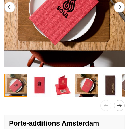
Passer
au
Porte-additions Amsterdam
début