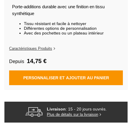
de
la
Porte-additions durable avec une finition en tissu
Galerie
synthétique
d’images
Tissu résistant et facile à nettoyer
Différentes options de personnalisation
Avec des pochettes ou un plateau intérieur
Caractéristiques Produits
14,75 €
Depuis
PERSONNALISER ET AJOUTER AU PANIER
Livraison
: 15 - 20 jours ouvrés.
Plus de détails sur la livraison