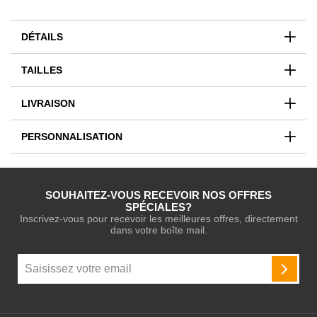
DÉTAILS
TAILLES
LIVRAISON
PERSONNALISATION
SOUHAITEZ-VOUS RECEVOIR NOS OFFRES
SPÉCIALES?
Inscrivez-vous pour recevoir les meilleures offres, directement
dans votre boîte mail.
Inscription
à
INSCR
notre
newsletter
: