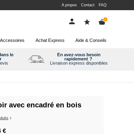
A propos
Contact
FAQ
items
0
Accessoires
Achat Express
Aide & Conseils
ans le
En avez-vous besoin
r
rapidement
?
evis
Livraison express disponibles
oir avec encadré en bois
duits
4 €