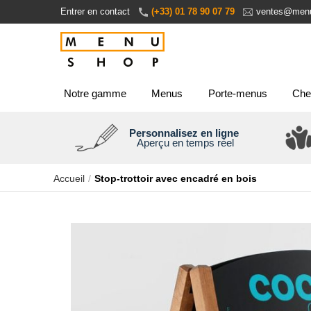
Aller
Entrer en contact
(+33) 01 78 90 07 79
ventes@menu
au
contenu
Notre gamme
Menus
Porte-menus
Che
Personnalisez en ligne
Aperçu en temps réel
Accueil
Stop-trottoir avec encadré en bois
Passer
à
la
fin
de
la
galerie
d’images