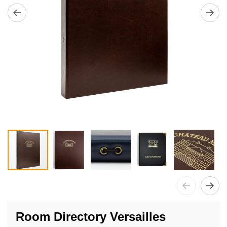
Passer
au
Room Directory Versailles
début