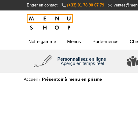
Aller
Entrer en contact
(+33) 01 78 90 07 79
ventes@menu
au
contenu
Notre gamme
Menus
Porte-menus
Che
Personnalisez en ligne
Aperçu en temps réel
Accueil
Présentoir à menu en prisme
Passer
à
la
fin
de
la
galerie
d’images