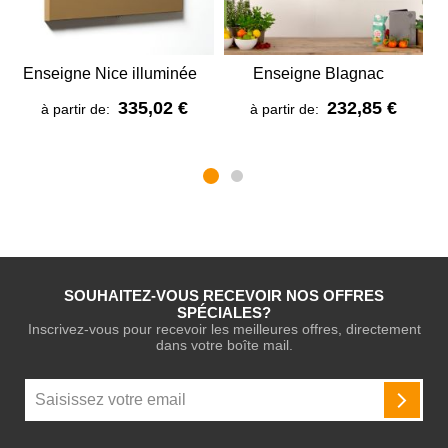
Enseigne Nice illuminée
Enseigne Blagnac
335,02 €
232,85 €
à partir de:
à partir de:
SOUHAITEZ-VOUS RECEVOIR NOS OFFRES
SPÉCIALES?
Inscrivez-vous pour recevoir les meilleures offres, directement
dans votre boîte mail.
Inscription
à
INSCR
notre
newsletter