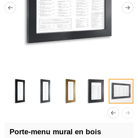
Passer
au
Porte-menu mural en bois
début