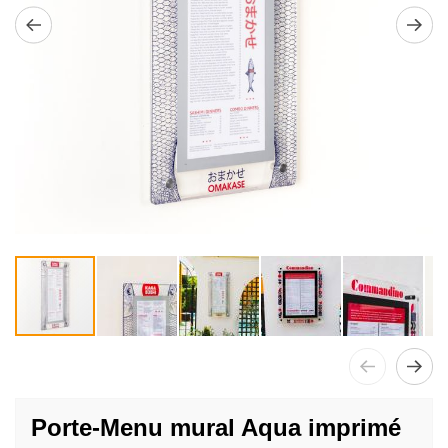
Passer
au
Porte-Menu mural Aqua imprimé
début