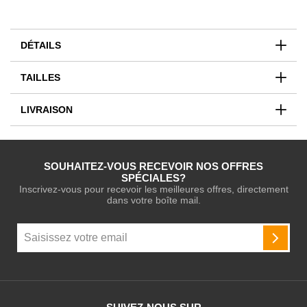
DÉTAILS
TAILLES
LIVRAISON
SOUHAITEZ-VOUS RECEVOIR NOS OFFRES
SPÉCIALES?
Inscrivez-vous pour recevoir les meilleures offres, directement
dans votre boîte mail.
Inscription
à
INSCR
notre
newsletter
: