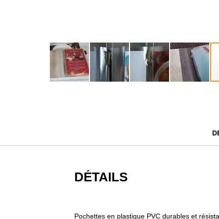
Passer
au
début
de
la
D
Galerie
d’images
DÉTAILS
Pochettes en plastique PVC durables et résis