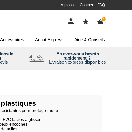
A propos
Contact
FAQ
items
0
Accessoires
Achat Express
Aide & Conseils
ans le
En avez-vous besoin
r
rapidement
?
evis
Livraison express disponibles
 plastiques
résistantes pour protège-menu
 PVC faciles à glisser
 deux encoches
de tailles