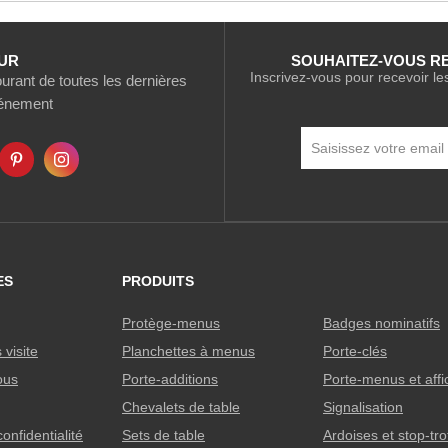
UR
SOUHAITEZ-VOUS R
Inscrivez-vous pour recevoir le
rant de toutes les dernières
vénement
Inscription
à
notre
newsletter
:
ES
PRODUITS
Protège-menus
Badges nominatifs
visite
Planchettes à menus
Porte-clés
ous
Porte-additions
Porte-menus et aff
Chevalets de table
Signalisation
confidentialité
Sets de table
Ardoises et stop-tro