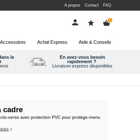
A propos
Contact
FAQ
items
0
Accessoires
Achat Express
Aide & Conseils
ans le
En avez-vous besoin
r
rapidement
?
evis
Livraison express disponibles
à cadre
ecto-verso avec protection PVC pour protège-menu
duits