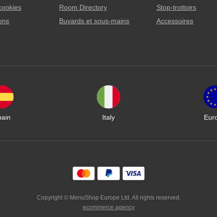
cookies
Room Directory
Stop-trottoirs
lons
Buvards et sous-mains
Accessoires
pain
Italy
Eur
Copyright © MenuShop Europe Ltd. All rights reserved.
ecommerce agency