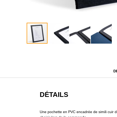
Passer
au
début
de
la
D
Galerie
d’images
DÉTAILS
Une pochette en PVC encadrée de simili cuir d