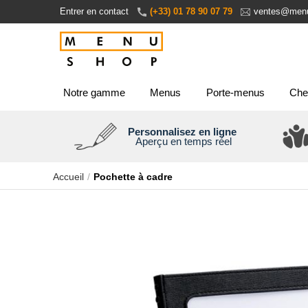
Aller
Entrer en contact
(+33) 01 78 90 07 79
ventes@menu
au
contenu
Notre gamme
Menus
Porte-menus
Che
Personnalisez en ligne
Aperçu en temps réel
Accueil
Pochette à cadre
Passer
à
la
fin
de
la
galerie
d’images