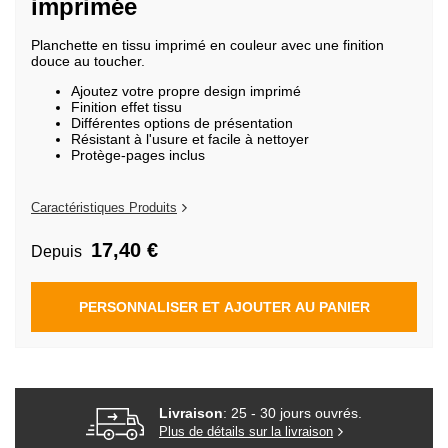
imprimée
de
la
Galerie
Planchette en tissu imprimé en couleur avec une finition
d’images
douce au toucher.
Ajoutez votre propre design imprimé
Finition effet tissu
Différentes options de présentation
Résistant à l'usure et facile à nettoyer
Protège-pages inclus
Caractéristiques Produits
17,40 €
Depuis
PERSONNALISER ET AJOUTER AU PANIER
Livraison
: 25 - 30 jours ouvrés.
Plus de détails sur la livraison