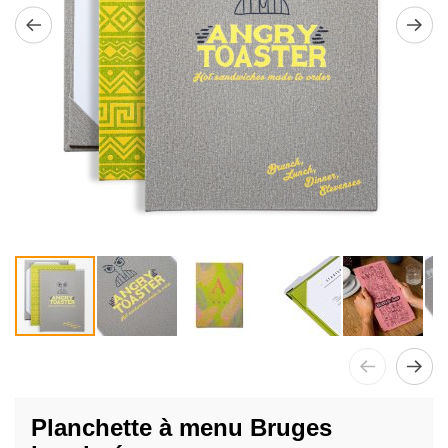
Passer
au
Planchette à menu Bruges
début