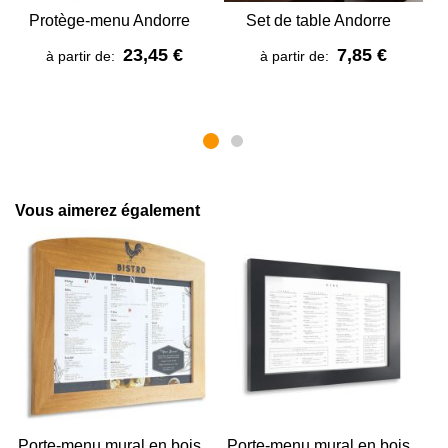
Protège-menu Andorre
Set de table Andorre
23,45 €
7,85 €
à partir de:
à partir de:
Vous aimerez également
Porte-menu mural en bois
Porte-menu mural en bois
P