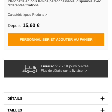
Planchette en bois laminé personnalisable, disponible avec
de
différentes fixations
la
Galerie
d’images
Caractéristiques Produits
15,60 €
Depuis
PERSONNALISER ET AJOUTER AU PANIER
Livraison
: 7 - 10 jours ouvrés.
Plus de détails sur la livraison
DÉTAILS
TAILLES