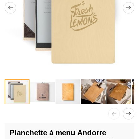
Passer
au
Planchette à menu Andorre
début