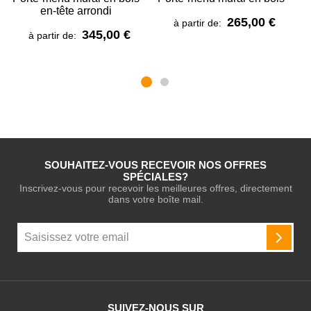
en-tête arrondi
265,00 €
à partir de:
345,00 €
à partir de:
SOUHAITEZ-VOUS RECEVOIR NOS OFFRES
SPÉCIALES?
Inscrivez-vous pour recevoir les meilleures offres, directement
dans votre boîte mail.
Inscription
à
INSCR
notre
newsletter
:
SUIVEZ-NOUS SUR