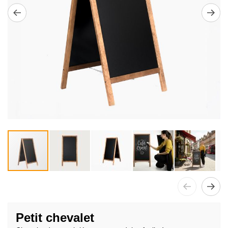
Passer
au
Petit chevalet
début