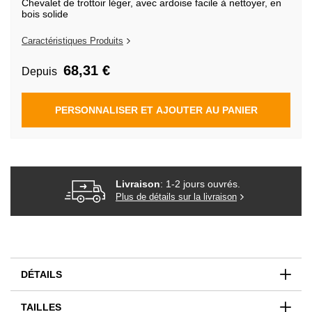
Chevalet de trottoir léger, avec ardoise facile à nettoyer, en
de
bois solide
la
Galerie
d’images
Caractéristiques Produits
68,31 €
Depuis
PERSONNALISER ET AJOUTER AU PANIER
Livraison
: 1-2 jours ouvrés.
Plus de détails sur la livraison
DÉTAILS
TAILLES