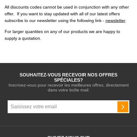
All discounts codes cannot be used in conjunction with any other
offer. If you want to stay updated with all of our latest offers
subscribe to our newsletter using the following link -
newsletter
.
For larger quantites on any of our products we are happy to
supply a quotation.
SOUHAITEZ-VOUS RECEVOIR NOS OFFRES
SPÉCIALES?
Inscrivez-vous pour recevoir les meilleures offres, directement
dans votre boîte mail.
Inscription
à
INSCR
notre
newsletter
: