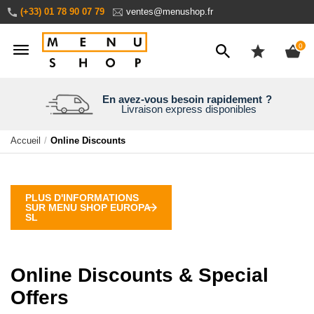
Aller
(+33) 01 78 90 07 79
ventes@menushop.fr
au
contenu
ite
0
Nous expédions dans le monde entier
En avez-vous besoin rapidement
Une entreprise familiale
Personnalisez en ligne
?
Livraison express disponibles
Aperçu en temps réel
30 ans d’expérience
Demandez un devis
Accueil
Online Discounts
PLUS D'INFORMATIONS
SUR MENU SHOP EUROPA
SL
Online Discounts & Special
Offers