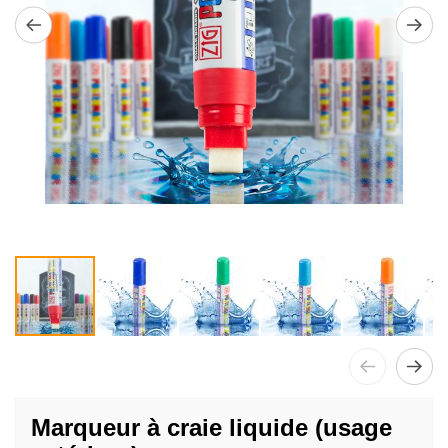
Passer
au
Marqueur à craie liquide (usage
début