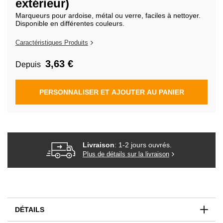
extérieur)
de
la
Marqueurs pour ardoise, métal ou verre, faciles à nettoyer.
Galerie
Disponible en différentes couleurs.
d’images
Caractéristiques Produits
3,63 €
Depuis
PERSONNALISER ET AJOUTER AU PANIER
Livraison
: 1-2 jours ouvrés.
Plus de détails sur la livraison
DÉTAILS