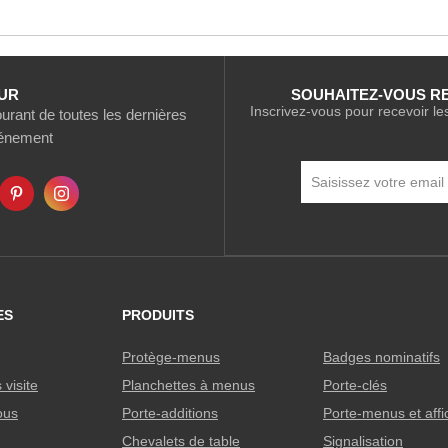
UR
SOUHAITEZ-VOUS R
Inscrivez-vous pour recevoir le
rant de toutes les dernières
vénement
Inscription
à
notre
newsletter
:
ES
PRODUITS
Protège-menus
Badges nominatifs
visite
Planchettes à menus
Porte-clés
ous
Porte-additions
Porte-menus et aff
Chevalets de table
Signalisation