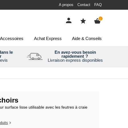
A propos
Contact
FAQ
items
0
Accessoires
Achat Express
Aide & Conseils
ans le
En avez-vous besoin
r
rapidement
?
evis
Livraison express disponibles
choirs
r surface lisse utilisable avec les feutres à craie
duits