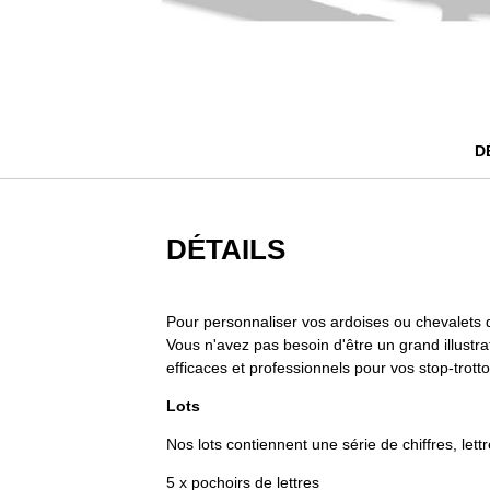
Passer
au
début
de
la
D
Galerie
d’images
DÉTAILS
Pour personnaliser vos ardoises ou chevalets de 
Vous n'avez pas besoin d'être un grand illustra
efficaces et professionnels pour vos stop-trot
Lots
Nos lots contiennent une série de chiffres, lett
5 x pochoirs de lettres