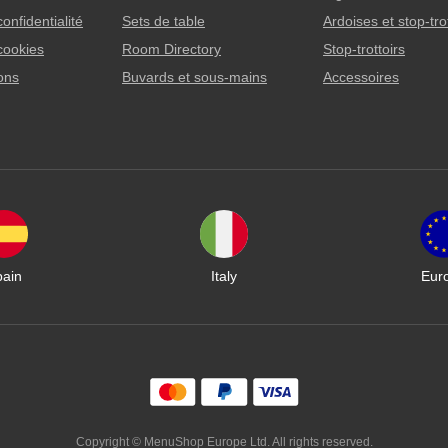
confidentialité
Sets de table
Ardoises et stop-tro
cookies
Room Directory
Stop-trottoirs
lons
Buvards et sous-mains
Accessoires
pain
Italy
Eur
Copyright © MenuShop Europe Ltd. All rights reserved.