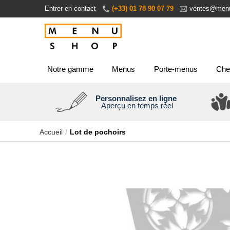
Aller
Entrer en contact
(+33) 01 78 90 07 79
ventes@menu
au
contenu
Notre gamme
Menus
Porte-menus
Che
Personnalisez en ligne
Aperçu en temps réel
Accueil
Lot de pochoirs
Passer
à
la
fin
de
la
galerie
d’images