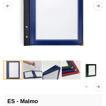
Passer
au
ES - Malmo
début