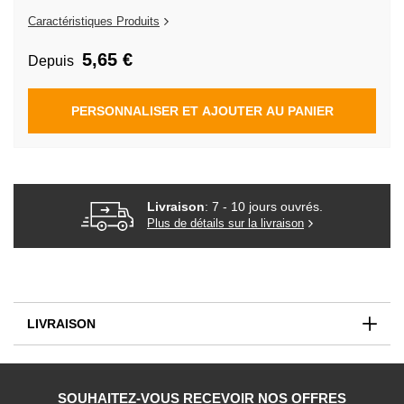
de
la
Caractéristiques Produits
Galerie
d’images
5,65 €
Depuis
PERSONNALISER ET AJOUTER AU PANIER
Livraison
: 7 - 10 jours ouvrés.
Plus de détails sur la livraison
LIVRAISON
SOUHAITEZ-VOUS RECEVOIR NOS OFFRES