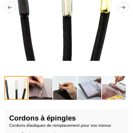
Passer
au
Cordons à épingles
début
Cordons élastiques de remplacement pour vos menus
de
la