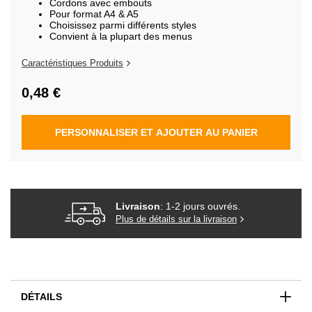
Cordons avec embouts
Galerie
Pour format A4 & A5
d’images
Choisissez parmi différents styles
Convient à la plupart des menus
Caractéristiques Produits
0,48 €
PERSONNALISER ET AJOUTER AU PANIER
Livraison
: 1-2 jours ouvrés.
Plus de détails sur la livraison
DÉTAILS