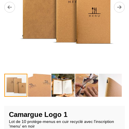
Passer
au
Camargue Logo 1
début
Lot de 10 protège-menus en cuir recyclé avec l'inscription
de
'menu' en noir
la