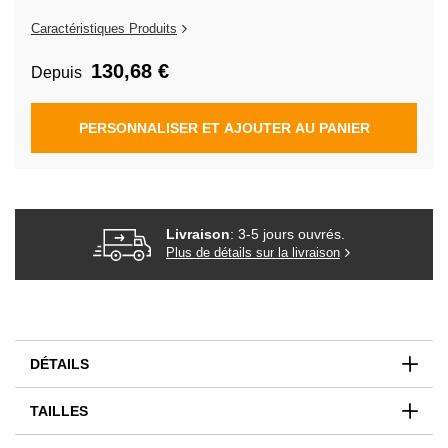
Galerie
d’images
Caractéristiques Produits
130,68 €
Depuis
PERSONNALISER ET AJOUTER AU PANIER
Livraison
: 3-5 jours ouvrés.
Plus de détails sur la livraison
DÉTAILS
TAILLES