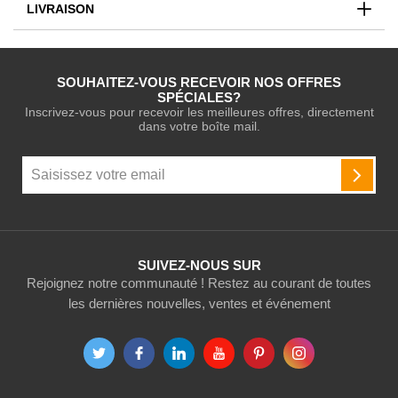
LIVRAISON
SOUHAITEZ-VOUS RECEVOIR NOS OFFRES
SPÉCIALES?
Inscrivez-vous pour recevoir les meilleures offres, directement
dans votre boîte mail.
Inscription
à
INSCR
notre
newsletter
:
SUIVEZ-NOUS SUR
Rejoignez notre communauté ! Restez au courant de toutes
les dernières nouvelles, ventes et événement