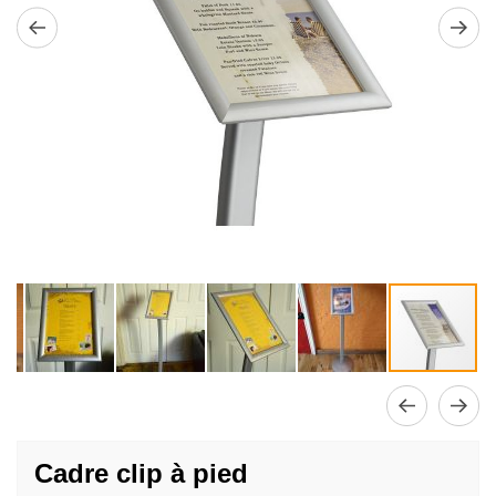
Passer
au
Cadre clip à pied
début