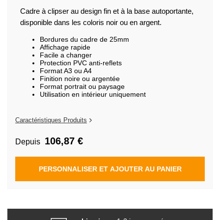
de
la
Cadre à clipser au design fin et à la base autoportante,
Galerie
disponible dans les coloris noir ou en argent.
d’images
Bordures du cadre de 25mm
Affichage rapide
Facile a changer
Protection PVC anti-reflets
Format A3 ou A4
Finition noire ou argentée
Format portrait ou paysage
Utilisation en intérieur uniquement
Caractéristiques Produits
106,87 €
Depuis
PERSONNALISER ET AJOUTER AU PANIER