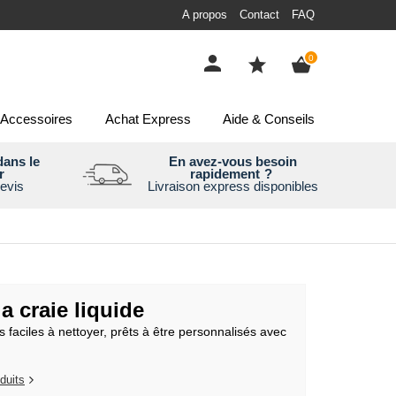
A propos
Contact
FAQ
items
0
Accessoires
Achat Express
Aide & Conseils
ans le
En avez-vous besoin
r
rapidement
?
evis
Livraison express disponibles
a craie liquide
 faciles à nettoyer, prêts à être personnalisés avec
duits