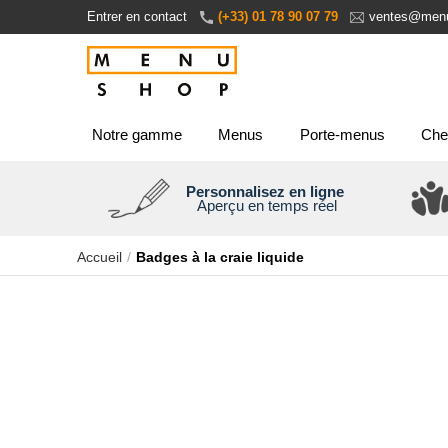
Aller
Entrer en contact
(+33) 01 78 90 07 79
ventes@menu
au
contenu
Notre gamme
Menus
Porte-menus
Che
Personnalisez en ligne
Aperçu en temps réel
Accueil
Badges à la craie liquide
Passer
à
la
fin
de
la
galerie
d’images