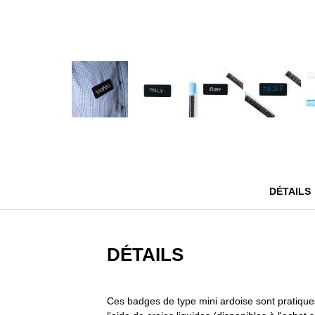
Passer
au
début
de
la
DÉTAILS
Galerie
d’images
DÉTAILS
Ces badges de type mini ardoise sont pratiques