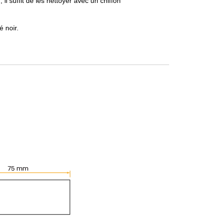
il suffit de les nettoyer avec un chiffon
é noir.