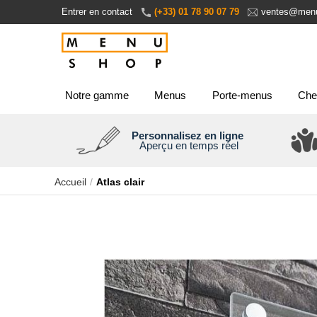
Aller
Entrer en contact
(+33) 01 78 90 07 79
ventes@menu
au
contenu
Notre gamme
Menus
Porte-menus
Che
Personnalisez en ligne
Aperçu en temps réel
Accueil
Atlas clair
Passer
à
la
fin
de
la
galerie
d’images