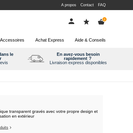
A propos
Contact
FAQ
items
0
Accessoires
Achat Express
Aide & Conseils
ans le
En avez-vous besoin
r
rapidement
?
evis
Livraison express disponibles
ique transparent gravés avec votre propre design et
sation en extérieur
duits